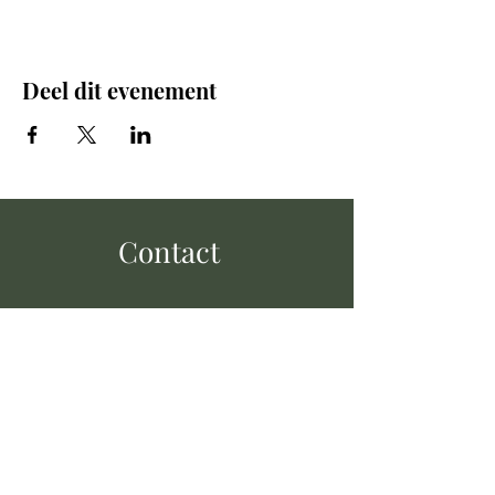
Deel dit evenement
Contact
+32 472 95 28 88
cafedezwaluw@hotmail.com
Kapelstraat 5,
2990 Loenhout