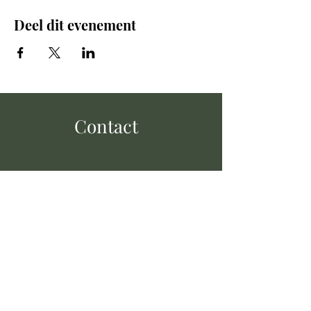
Deel dit evenement
Contact
+32 472 95 28 88
cafedezwaluw@hotmail.com
Kapelstraat 5,
2990 Loenhout