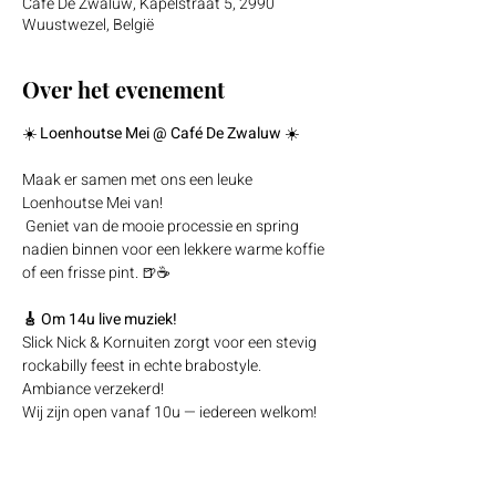
Cafe De Zwaluw, Kapelstraat 5, 2990
Wuustwezel, België
Over het evenement
☀️ 
Loenhoutse Mei @ Café De Zwaluw
 ☀️
Maak er samen met ons een leuke 
Loenhoutse Mei van!
 Geniet van de mooie processie en spring 
nadien binnen voor een lekkere warme koffie 
of een frisse pint. 🍺☕
🎸 Om 14u live muziek!
Slick Nick & Kornuiten zorgt voor een stevig 
rockabilly feest in echte brabostyle. 
Ambiance verzekerd!
Wij zijn open vanaf 10u — iedereen welkom!